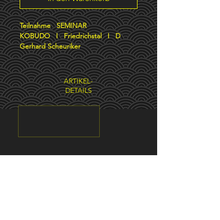
Teilnahme SEMINAR
KOBUDO I Friedrichstal I D
Gerhard Scheuriker
ARTIKEL-
DETAILS
Verantwortlich gemäß § 18 MStV:
​
Manfred Zink I
Vincentistr. 14 I
76530 Baden-Baden
​
Die Europäische Kommission stellt eine Plattform zur
Online-Streitbeilegung (OS) bereit, die Sie hier finden
https://ec.europa.eu/consumers/odr/.
Wichtiger Hinweis: Die Plattform zur Online-Streitbeilegung
(OS) wird zum
20.7.2025
endgültig
eingestellt. Die