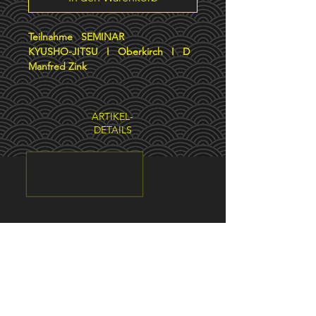
Teilnahme SEMINAR
KYUSHO-JITSU I Oberkirch I D
Manfred Zink
ARTIKEL-
DETAILS
Verantwortlich gemäß § 18 MStV:
​
Manfred Zink I
Vincentistr. 14 I
76530 Baden-Baden
​
Die Europäische Kommission stellt eine Plattform zur
Online-Streitbeilegung (OS) bereit, die Sie hier finden
https://ec.europa.eu/consumers/odr/.
Wichtiger Hinweis: Die Plattform zur Online-Streitbeilegung
(OS) wird zum
20.7.2025
endgültig
eingestellt. Die