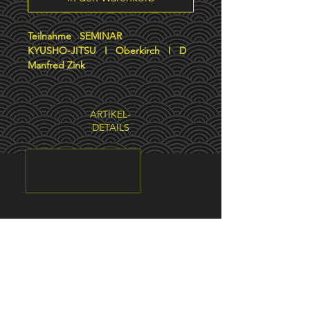
Teilnahme SEMINAR
KYUSHO-JITSU I Oberkirch I D
Manfred Zink
ARTIKEL-
DETAILS
Verantwortlich gemäß § 18 MStV:
​
Manfred Zink I
Vincentistr. 14 I
76530 Baden-Baden
​
Die Europäische Kommission stellt eine Plattform zur
Online-Streitbeilegung (OS) bereit, die Sie hier finden
https://ec.europa.eu/consumers/odr/.
Wichtiger Hinweis: Die Plattform zur Online-Streitbeilegung
(OS) wird zum
20.7.2025
endgültig
eingestellt. Die